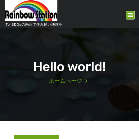
コ
ン
テ
ン
ITとSDGsの融合で住み良い地球を
ツ
へ
ス
キ
ッ
Hello world!
プ
ホームページ